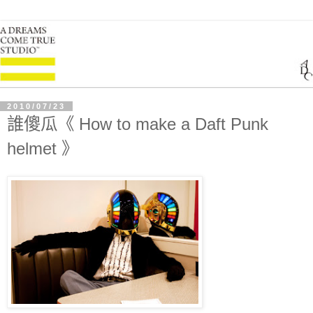
2010/07/23
誰傻瓜《 How to make a Daft Punk
helmet 》