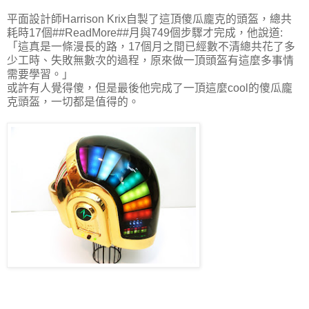
平面設計師Harrison Krix自製了這頂傻瓜龐克的頭盔，總共
耗時17個##ReadMore##月與749個步驟才完成，他說道:
「這真是一條漫長的路，17個月之間已經數不清總共花了多
少工時、失敗無數次的過程，原來做一頂頭盔有這麼多事情
需要學習。」
或許有人覺得傻，但是最後他完成了一頂這麼cool的傻瓜龐
克頭盔，一切都是值得的。